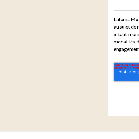
Lafuma Mobi
au sujet de
à tout mome
modalités d
engagement v