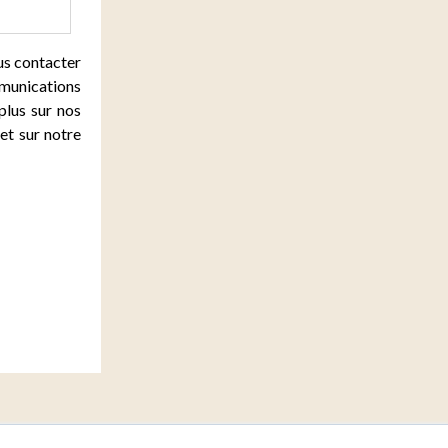
us contacter
mmunications
plus sur nos
et sur notre