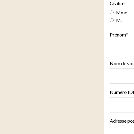
Civilité
Mme
M.
Prénom
*
Nom de votr
Numéro ID
Adresse pos