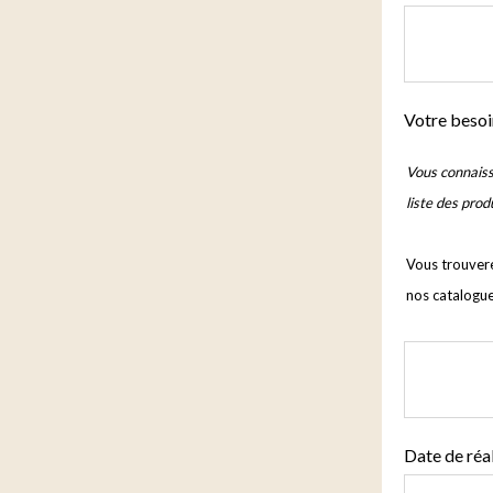
Votre besoi
Vous connaiss
liste des prod
Vous trouvere
nos catalogu
Date de réal