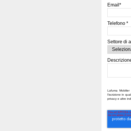
Email
*
Telefono
*
Settore di at
Descrizione
Lafuma Mobilier 
l'iscrizione in q
privacy e altre in